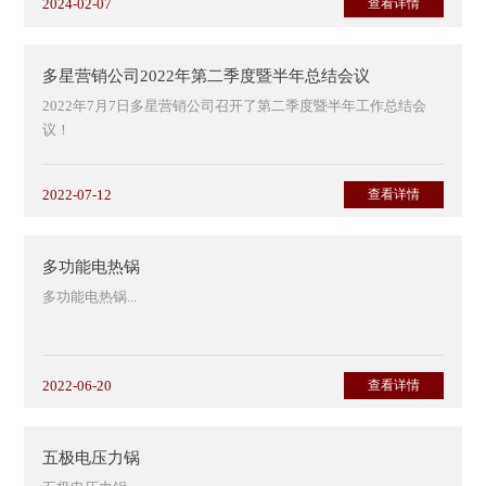
2024-02-07
查看详情
多星营销公司2022年第二季度暨半年总结会议
2022年7月7日多星营销公司召开了第二季度暨半年工作总结会
议！
会上周总总结了公司半年销售情况，并组织省内外优秀业务经理
进行了经验分享。
2022-07-12
查看详情
董事长对营销公司的工作给予了指导指示，并对优秀业务经理奖
励并合影留念！
最后，周总对下一步的工作展望及对运作方向、目标给予了指
多功能电热锅
示！
多功能电热锅...
...
2022-06-20
查看详情
五极电压力锅