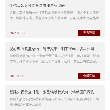
工信局领导莅临多星电器考察调研
近日，工信局局长一行莅临多星电器考察调研，深入企业品牌展
厅开展实地走访，重点调研企业产品研发、核心技术应用与品牌
发展等工作情况。公司总经理李总、王总、罗总全程...
2026-07-29
查看详情
凝心聚力复盘总结，笃行实干冲刺下半年｜多星公司召开2026年半年度工作总结大会
为全面复盘2026年上半年经营工作，总结成果、剖析问题、明确
方向，科学部署下半年重点工作任务，近日，多星公司隆重召开
2026年半年度工作总结大会。公司董事长、总...
2026-07-10
查看详情
登陆央视黄金时段！多星锅以权威背书铸就国民厨具标杆
喜报！热烈祝贺多星多功能电压力锅正式登陆央视黄金时段，荣
登国家级权威平台展播！