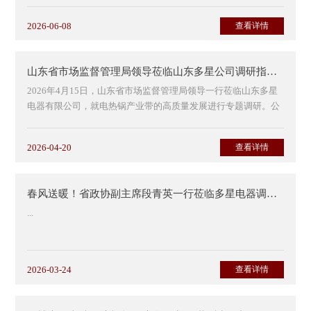
2026-06-08
查看详情
央视作为国内极具公信力、权威性的主流媒体，对入驻品牌的企
业资质、产品品质、...
山东省市场监督管理局领导莅临山东多星公司调研指导电热锅产业带发展
2026年4月15日，山东省市场监督管理局领导一行莅临山东多星
电器有限公司，就电热锅产业带的高质量发展进行专题调研。公
司领导热情接待并全程陪同调研。
2026-04-20
查看详情
调研期间，公司...
春风送暖！省政协副主席段青英一行莅临多星电器调研指导
...
2026-03-24
查看详情