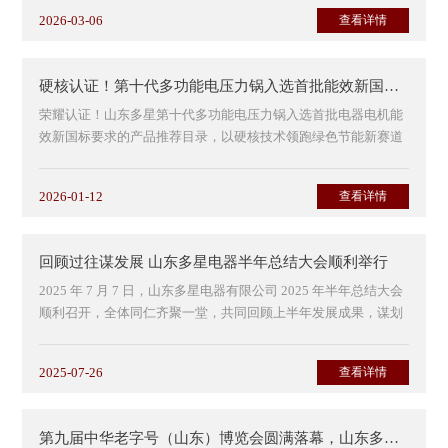
2026-03-06
查看详情
硬核认证！第十代多功能电压力锅入选首批能效新国标要求的产品推荐目录
荣耀认证！山东多星第十代多功能电压力锅入选首批电器电机能
效新国标要求的产品推荐目录，以硬核技术领跑绿色节能新赛道
～...
2026-01-12
查看详情
回顾过往谋发展 山东多星电器半年总结大会顺利举行
2025 年 7 月 7 日，山东多星电器有限公司 2025 年半年总结大会
顺利召开，全体同仁齐聚一堂，共同回顾上半年发展成果，谋划
下半年工作蓝图。
2025-07-26
查看详情
会上，公司领导立足行业发展...
第九届中华老字号（山东）博览会圆满落幕，山东多星电器彰显品牌魅力