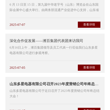
6 月 13 日至 15 日，第九届中华老字号（山东）博览会在山东国
际会展中心盛大举行。由商务部流通产业促进中心支持，山东省
老字号企业协会承办。本届博览会历时三天，在3.5万...
2025-07-07
查看详情
深化合作促发展——潍百集团代表团来访我司
6月16日上午，潍百集团领导及员工代表一行莅临我们山东多星
电器有限公司进行参观考察。
山东多星电器与潍百集团领导亲切合影，共绘合作发展新蓝图。
2025-07-05
查看详情
...
山东多星电器有限公司召开2023年度营销公司年终总结大会
山东多星电器有限公司于近日召开了2023年度营销公司年终总结
大会！
在会上营销公司总经理周刚总经理和大家分享了23年度各项销售
数据，并进行了数据分析！公司董事长周总对...