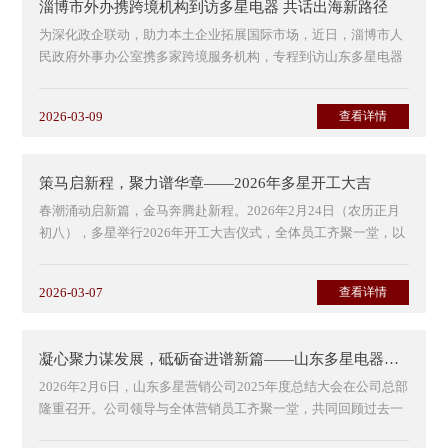
淄博市外办携跨境机构到访多星电器 共话出海新路径
为深化政企联动，助力本土企业拓展国际市场，近日，淄博市人
民政府外事办公室携多家跨境服务机构，专程到访山东多星电器
有限公司，开展座谈交流，精准对接企业出海需求，为...
2026-03-09
查看详情
策马启新程，聚力谱华章——2026年多星开工大吉
春潮涌动启新篇，金马奔腾赴新程。2026年2月24日（农历正月
初八），多星举行2026年开工大吉仪式，全体员工齐聚一堂，以
饱满状态开启全新征程。
2026-03-07
查看详情
公司领导莅临现场，向...
凝心聚力谋发展，砥砺奋进谱新篇——山东多星电器有限公司2025年度总结大会圆满举行
2026年2月6日，山东多星营销公司2025年度总结大会在公司总部
隆重召开。公司领导与全体营销员工齐聚一堂，共同回顾过去一
年的奋斗历程，总结经验，表彰先进，并为新一年的发...